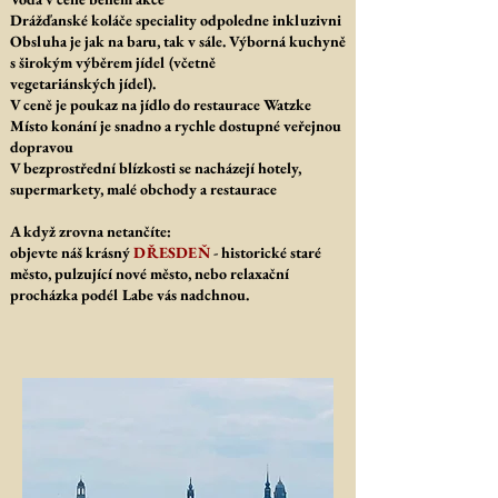
Drážďanské koláče speciality odpoledne inkluzivni
Obsluha je jak na baru, tak v sále. Výborná kuchyně
s širokým výběrem jídel (včetně
vegetariánských jídel).
V ceně je poukaz na jídlo do restaurace Watzke
Místo konání je snadno a rychle dostupné veřejnou
dopravou
V bezprostřední blízkosti se nacházejí hotely,
supermarkety, malé obchody a restaurace
A když zrovna netančíte:
objevte náš krásný
DŘESDEŇ
- historické staré
město, pulzující nové město, nebo relaxační
procházka podél Labe vás nadchnou.