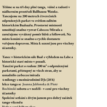
Těšíme se na tři dny plné tanga, vášně a radosti v
nádherném prostředí Ballhausu Watzke.
Tancujeme na 200 metrech čtverečních
odpružených parket ve světlem zalitém
historickém Baalsaalu. Prostorné místnosti
umožňují snadno vyzvat Cabeceo/Mirada a
zaručujeme vyvážený poměr lídrů a followerů. Na
místo konání se snadno a rychle dostanete
veřejnou dopravou. Místa k sezení jsou pro všechny
účastníky.
Tanec v historickém sále Baal s výhledem na Labe a
historické staré město v pozadí.
Taneční parket o rozloze 200 m² s odpruženými
parketami, přístupný ze všech stran, aby se
usnadnilo carbeceo/mirada
4 milongy s mezinárodními DJs (20 h)
lekce tanga se
Joanna Jablonska & Piotr
Bochinski
sobotu a v neděli - v ceně pro všechny
účastníky
Společné setkání s živým jazzem pro dobrý začátek
tango víkendu
Voda v ceně během akce